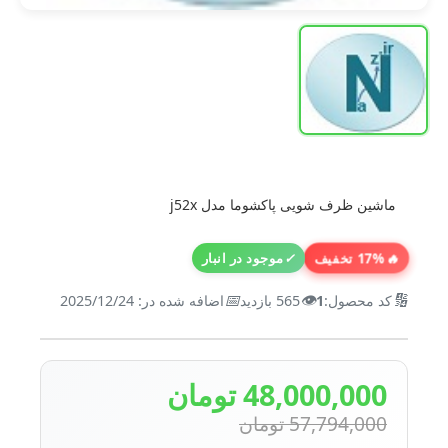
ماشین ظرف شویی پاکشوما مدل j52x
🔥
17% تخفیف
✓
موجود در انبار
📅
👁️
🔢
کد محصول:
1
565 بازدید
اضافه شده در: 2025/12/24
48,000,000 تومان
57,794,000 تومان