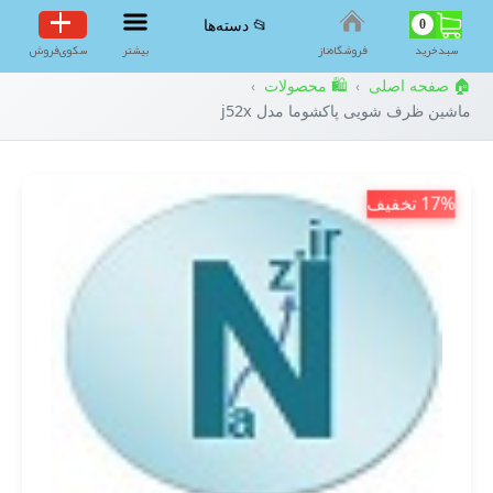
0
📂 دسته‌ها
سبد‌خرید
فروشگاه‌ناز
بیشتر
سکوی‌فروش
🏠 صفحه اصلی
🛍️ محصولات
›
›
ماشین ظرف شویی پاکشوما مدل j52x
17% تخفیف