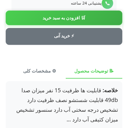
📞
پشتیبانی 24 ساعته
🛒 افزودن به سبد خرید
💳
پرداخت امن
⚡ خرید آنی
📝 توضیحات محصول
⚙️ مشخصات کلی
⭐ ن
خلاصه:
قابلیت ها ظرفیت 15 نفر میزان صدا
49db قابلیت شستشو نصف ظرفیت دارد
تشخیص درجه سختی آب دارد سنسور تشخیص
میزان کثیفی آب دارد ...