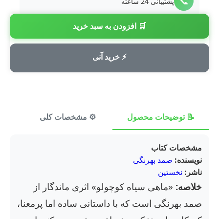
📞
پشتیبانی 24 ساعته
🛒 افزودن به سبد خرید
💳
پرداخت امن
⚡ خرید آنی
📝 توضیحات محصول
⚙️ مشخصات کلی
⭐ ن
مشخصات کتاب
نویسنده:
صمد بهرنگی
ناشر:
نخستین
خلاصه:
«ماهی سیاه کوچولو» اثری ماندگار از
صمد بهرنگی است که با داستانی ساده اما پرمعنا،