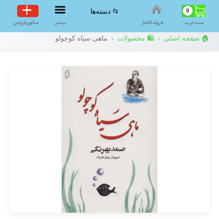
0
📂 دسته‌ها
سبد‌خرید
فروشگاه‌ناز
بیشتر
سکوی‌فروش
🏠 صفحه اصلی
🛍️ محصولات
ماهی سیاه کوچولو
›
›