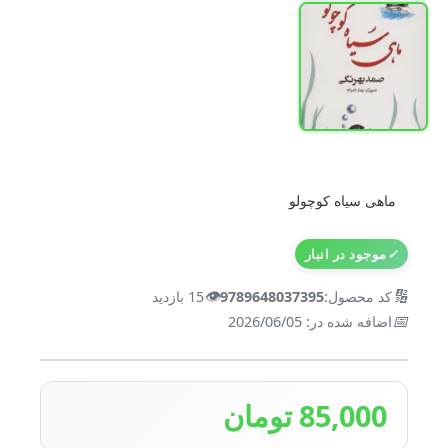
ماهی سیاه کوچولو
✓
موجود در انبار
👁️
🔢
کد محصول:
9789648037395
15 بازدید
📅
اضافه شده در: 2026/06/05
85,000 تومان