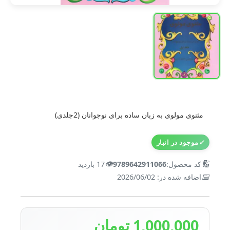
مثنوی مولوی به زبان ساده برای نوجوانان (2جلدی)
✓
موجود در انبار
👁️
🔢
کد محصول:
9789642911066
17 بازدید
📅
اضافه شده در: 2026/06/02
1,000,000 تومان