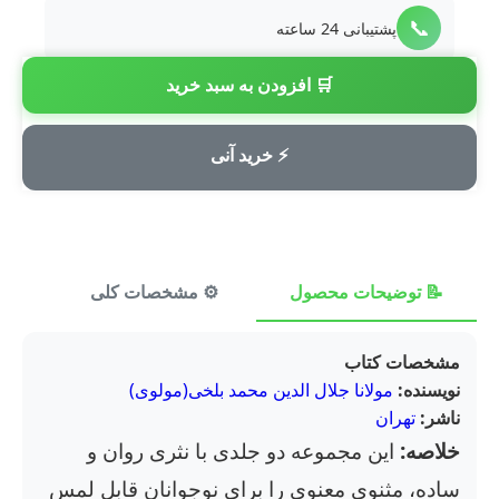
📞
پشتیبانی 24 ساعته
🛒 افزودن به سبد خرید
💳
پرداخت امن
⚡ خرید آنی
📝 توضیحات محصول
⚙️ مشخصات کلی
⭐ ن
مشخصات کتاب
نویسنده:
مولانا جلال الدین محمد بلخی(مولوی)
ناشر:
تهران
خلاصه:
این مجموعه دو جلدی با نثری روان و
ساده، مثنوی معنوی را برای نوجوانان قابل لمس