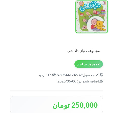
مجموعه دنیای داداشی
✓
موجود در انبار
👁️
🔢
کد محصول:
9789644174537
15 بازدید
📅
اضافه شده در: 2026/06/06
250,000 تومان