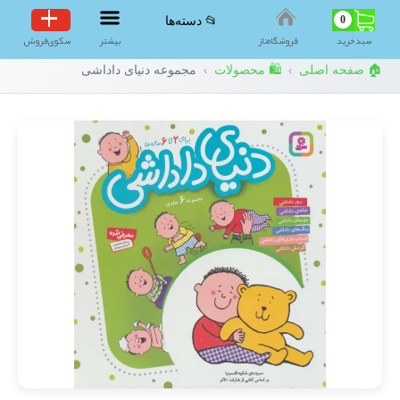
0
📂 دسته‌ها
سبد‌خرید
فروشگاه‌ناز
بیشتر
سکوی‌فروش
🏠 صفحه اصلی
🛍️ محصولات
مجموعه دنیای داداشی
›
›