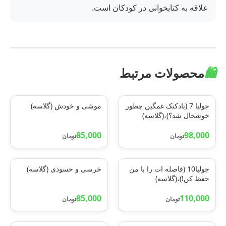
علاقه به کتابخوانی در کودکان است.
🛍️
محصولات مرتبط
جولیا 7 (بادکنک غمگین چطور
موشی و خودش (گلاسه)
خوشحال شد؟)،(گلاسه)
85,000
98,000
تومان
تومان
جولیا10 (فاصله ات را با من
خرسی و حسودی (گلاسه)
حفظ کن!)،(گلاسه)
85,000
110,000
تومان
تومان