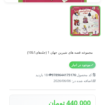
مجموعه قصه های شیرین جهان 1 (جلدهای1تا10)
✓
موجود در انبار
👁️
🔢
کد محصول:
9789644175176
18 بازدید
📅
اضافه شده در: 2026/06/06
440,000 تومان