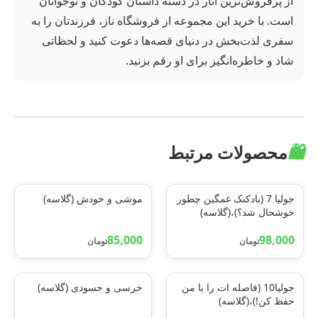
از پرفروش‌ترین آثار در دسته داستان کودکان و نوجوانان
است. با خرید این مجموعه از فروشگاه ناز، فرزندتان را به
سفری لذت‌بخش در دنیای قصه‌ها دعوت کنید و لحظاتی
شاد و خاطره‌انگیز برای او رقم بزنید.
🛍️
محصولات مرتبط
جولیا 7 (بادکنک غمگین چطور
موشی و خودش (گلاسه)
خوشحال شد؟)،(گلاسه)
85,000
98,000
تومان
تومان
جولیا10 (فاصله ات را با من
خرسی و حسودی (گلاسه)
حفظ کن!)،(گلاسه)