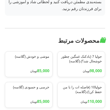
بسته‌بندی مطمئن دریافت کنید و لحظاتی شاد و آموزشی را
برای فرزندتان رقم بزنید.
🛍️
محصولات مرتبط
جولیا 7 (بادکنک غمگین چطور
موشی و خودش (گلاسه)
خوشحال شد؟)،(گلاسه)
85,000
98,000
تومان
تومان
جولیا10 (فاصله ات را با من
خرسی و حسودی (گلاسه)
حفظ کن!)،(گلاسه)
85,000
110,000
تومان
تومان