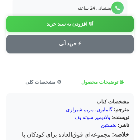
📞
پشتیبانی 24 ساعته
🛒 افزودن به سبد خرید
💳
پرداخت امن
⚡ خرید آنی
📝 توضیحات محصول
⚙️ مشخصات کلی
⭐ ن
مشخصات کتاب
مترجم:
گامایون
،
مریم شیرازی
نویسنده:
ولادیمیر سوته یف
ناشر:
نخستین
خلاصه:
مجموعه‌ای فوق‌العاده برای کودکان با