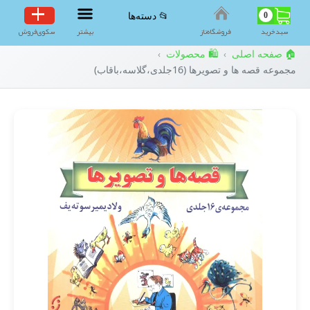
0
📂 دسته‌ها
سبد‌خرید
فروشگاه‌ناز
بیشتر
سکوی‌فروش
🏠 صفحه اصلی
🛍️ محصولات
›
›
مجموعه قصه ها و تصویرها (16جلدی،گلاسه،باقاب)