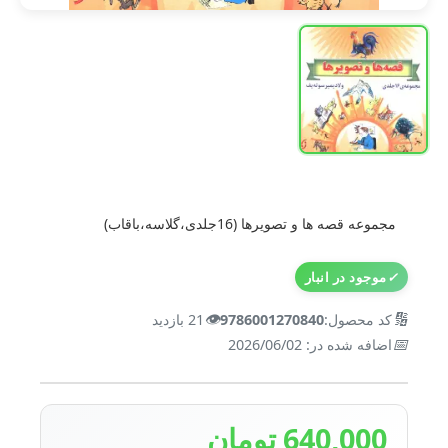
مجموعه قصه ها و تصویرها (16جلدی،گلاسه،باقاب)
✓
موجود در انبار
👁️
🔢
کد محصول:
9786001270840
21 بازدید
📅
اضافه شده در: 2026/06/02
640,000 تومان