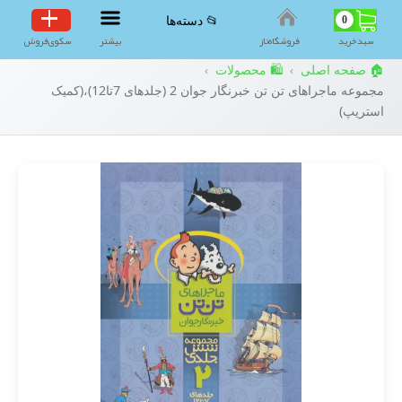
0
📂 دسته‌ها
سبد‌خرید
فروشگاه‌ناز
بیشتر
سکوی‌فروش
🏠 صفحه اصلی
🛍️ محصولات
›
›
مجموعه ماجراهای تن تن خبرنگار جوان 2 (جلدهای 7تا12)،(کمیک
استریپ)