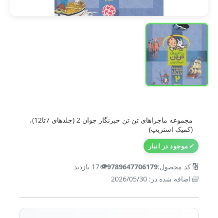
مجموعه ماجراهای تن تن خبرنگار جوان 2 (جلدهای 7تا12)،
(کمیک استریپ)
✓
موجود در انبار
👁️
🔢
کد محصول:
9789647706179
17 بازدید
📅
اضافه شده در: 2026/05/30