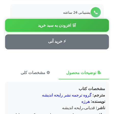
📞
پشتیبانی 24 ساعته
🛒 افزودن به سبد خرید
💳
پرداخت امن
⚡ خرید آنی
📝 توضیحات محصول
⚙️ مشخصات کلی
⭐ ن
مشخصات کتاب
مترجم:
گروه ترجمه نشر رایحه اندیشه
نویسنده:
هرژه
ناشر:
قدیانی،رایحه اندیشه