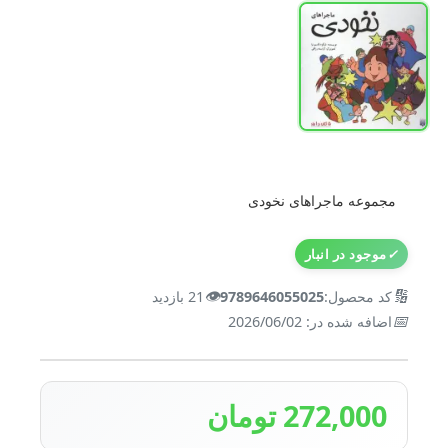
مجموعه ماجراهای نخودی
✓
موجود در انبار
👁️
🔢
کد محصول:
9789646055025
21 بازدید
📅
اضافه شده در: 2026/06/02
272,000 تومان