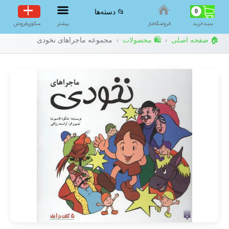
0
📂 دسته‌ها
سبد‌خرید
فروشگاه‌ناز
بیشتر
سکوی‌فروش
🏠 صفحه اصلی
🛍️ محصولات
مجموعه ماجراهای نخودی
›
›