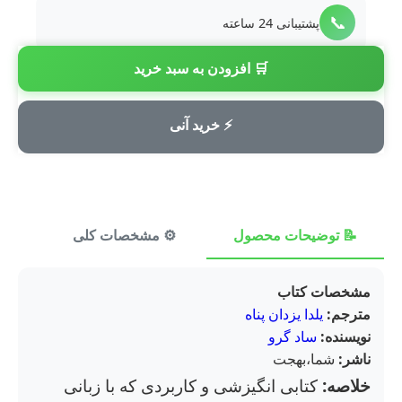
📞
پشتیبانی 24 ساعته
🛒 افزودن به سبد خرید
💳
پرداخت امن
⚡ خرید آنی
📝 توضیحات محصول
⚙️ مشخصات کلی
⭐ ن
مشخصات کتاب
مترجم:
یلدا یزدان پناه
نویسنده:
ساد گرو
ناشر:
شما،بهجت
خلاصه:
کتابی انگیزشی و کاربردی که با زبانی