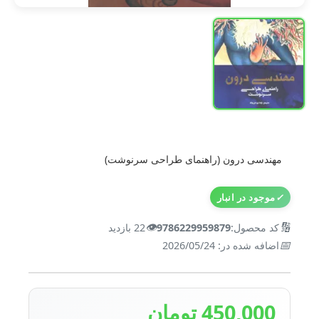
مهندسی درون (راهنمای طراحی سرنوشت)
✓
موجود در انبار
👁️
🔢
کد محصول:
9786229959879
22 بازدید
📅
اضافه شده در: 2026/05/24
450,000 تومان