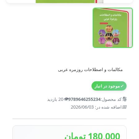
مکالمات و اصطلاحات روزمره عربی
✓
موجود در انبار
👁️
🔢
کد محصول:
9789646255234
20 بازدید
📅
اضافه شده در: 2026/06/03
180,000 تومان