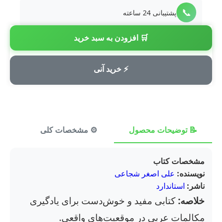
📞
پشتیبانی 24 ساعته
🛒 افزودن به سبد خرید
💳
پرداخت امن
⚡ خرید آنی
📝 توضیحات محصول
⚙️ مشخصات کلی
⭐ ن
مشخصات کتاب
نویسنده:
علی اصغر شجاعی
ناشر:
استاندارد
خلاصه:
کتابی مفید و خوش‌دست برای یادگیری
مکالمات عربی در موقعیت‌های واقعی.