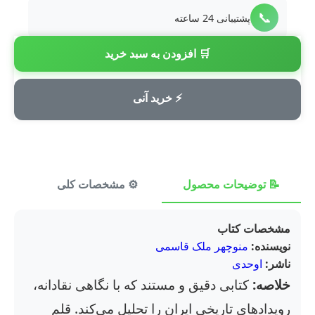
📞
پشتیبانی 24 ساعته
🛒 افزودن به سبد خرید
💳
پرداخت امن
⚡ خرید آنی
📝 توضیحات محصول
⚙️ مشخصات کلی
⭐ ن
مشخصات کتاب
نویسنده:
منوچهر ملک قاسمی
ناشر:
اوحدی
خلاصه:
کتابی دقیق و مستند که با نگاهی نقادانه،
رویدادهای تاریخی ایران را تحلیل می‌کند. قلم