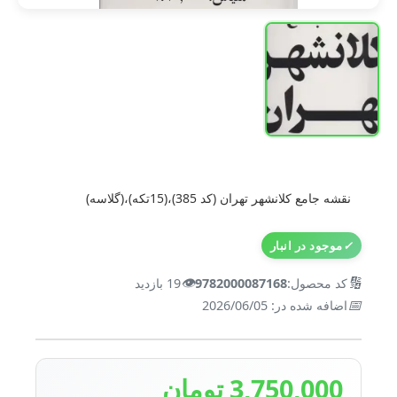
نقشه جامع کلانشهر تهران (کد 385)،(15تکه)،(گلاسه)
✓
موجود در انبار
👁️
🔢
کد محصول:
9782000087168
19 بازدید
📅
اضافه شده در: 2026/06/05
3,750,000 تومان