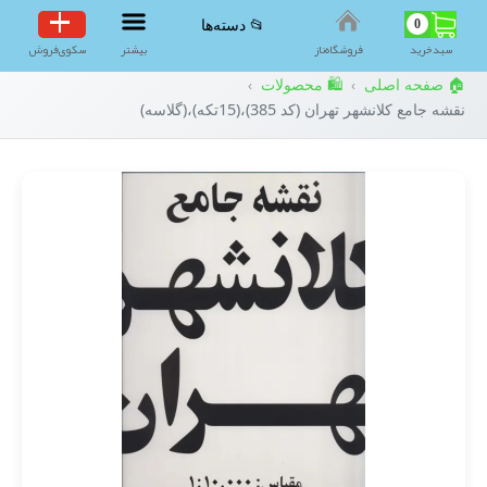
0
📂 دسته‌ها
سبد‌خرید
فروشگاه‌ناز
بیشتر
سکوی‌فروش
🏠 صفحه اصلی
🛍️ محصولات
›
›
نقشه جامع کلانشهر تهران (کد 385)،(15تکه)،(گلاسه)