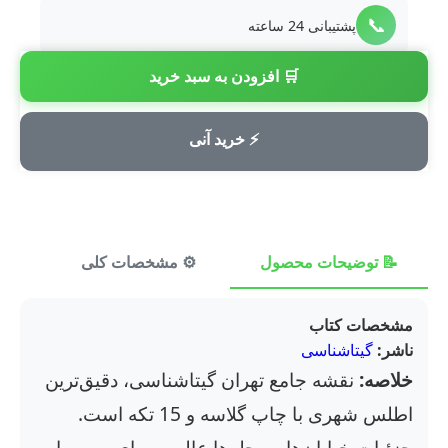
📞
پشتیبانی 24 ساعته
🛒 افزودن به سبد خرید
💳
پرداخت امن
⚡ خرید آنی
📝 توضیحات محصول
⚙️ مشخصات کلی
⭐ ن
مشخصات کتاب
ناشر:
گیتاشناسی
خلاصه:
نقشه جامع تهران گیتاشناسی، دقیق‌ترین
اطلس شهری با چاپ گلاسه و 15 تکه است.
جزئیات خیابان‌ها و محله‌ها عالی و برای مسیریابی