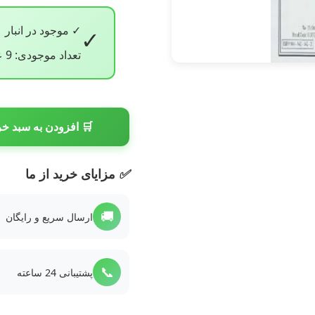
✓ موجود در انبار
✓
تعداد موجودی: 9 عدد
🛒 افزودن به سبد خر
✅
مزایای خرید از ما
🚚
ارسال سریع و رایگان
📞
پشتیبانی 24 ساعته