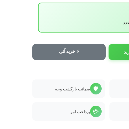
⚡ خرید آنی
ید
🛡️
ضمانت بازگشت وجه
💳
پرداخت امن