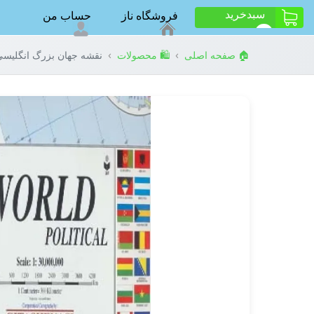
سبد‌خرید
فروشگاه ناز
حساب من
ت
0
›
›
🏠 صفحه اصلی
🛍️ محصولات
نقشه جهان بزرگ انگلیسی 140*100 (کد 287)،(گلا