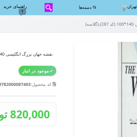
هران
راهنمای خرید
📂 دسته‌ها
سه)
نقشه جهان بزرگ انگلیسی 140*100 (کد 287)،(گلاسه)
✓
موجود در انبار
🔢
کد محصول:
9782000087403
820,000 تومان