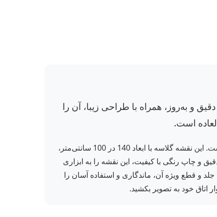
ق و به‌روز، همراه با طراحی زیبا، آن را
العاده است.
نقشه جهان بزرگ انگلیسی 140*100 (کد 287) از انتشارات معتبر گیتاشناسی، یک اثر بی‌نظیر در دسته جغرافیا و اطلس‌هاست. این نقشه گلاسه با ابعاد 140 در 100 سانتی‌متر،
یق و چاپ رنگی با کیفیت، این نقشه را به ابزاری
جلد و قطع ویژه آن، ماندگاری و استفاده آسان را
ر اتاق خود به تصویر بکشید.