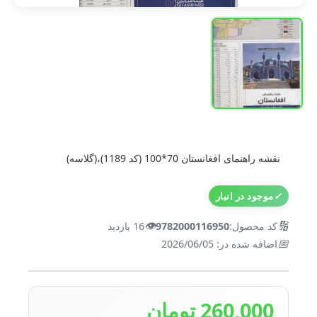
نقشه راهنمای افغانستان 70*100 (کد 1189)،(گلاسه)
✓
موجود در انبار
👁️
🔢
کد محصول:
9782000116950
16 بازدید
📅
اضافه شده در: 2026/06/05
260,000 تومان