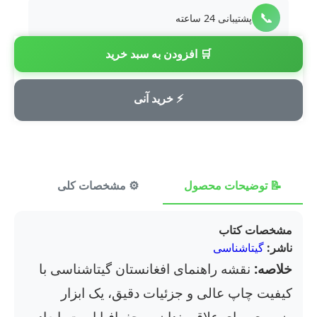
📞
پشتیبانی 24 ساعته
🛒 افزودن به سبد خرید
💳
پرداخت امن
⚡ خرید آنی
📝 توضیحات محصول
⚙️ مشخصات کلی
⭐ ن
مشخصات کتاب
ناشر:
گیتاشناسی
خلاصه:
نقشه راهنمای افغانستان گیتاشناسی با
کیفیت چاپ عالی و جزئیات دقیق، یک ابزار
ضروری برای علاقه‌مندان به جغرافیا است. ابعاد