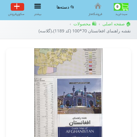
0
📂 دسته‌ها
سبد‌خرید
فروشگاه‌ناز
بیشتر
سکوی‌فروش
🏠 صفحه اصلی
🛍️ محصولات
›
›
نقشه راهنمای افغانستان 70*100 (کد 1189)،(گلاسه)