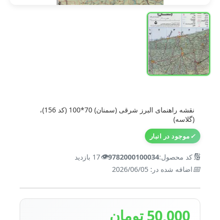
نقشه راهنمای البرز شرقی (سمنان) 70*100 (کد 156)،
(گلاسه)
✓
موجود در انبار
👁️
🔢
کد محصول:
9782000100034
17 بازدید
📅
اضافه شده در: 2026/06/05
50,000 تومان