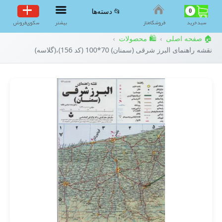
0
📂 دسته‌ها
سبد‌خرید
فروشگاه‌ناز
بیشتر
سکوی‌فروش
🏠 صفحه اصلی
🛍️ محصولات
›
›
نقشه راهنمای البرز شرقی (سمنان) 70*100 (کد 156)،(گلاسه)