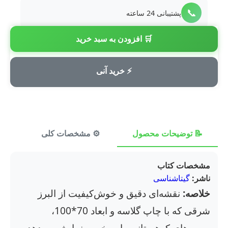
📞
پشتیبانی 24 ساعته
🛒 افزودن به سبد خرید
💳
پرداخت امن
⚡ خرید آنی
📝 توضیحات محصول
⚙️ مشخصات کلی
⭐ ن
مشخصات کتاب
ناشر:
گیتاشناسی
خلاصه:
نقشه‌ای دقیق و خوش‌کیفیت از البرز
شرقی که با چاپ گلاسه و ابعاد 70*100،
مسیرهای کوهستانی را به خوبی نمایش می‌دهد.