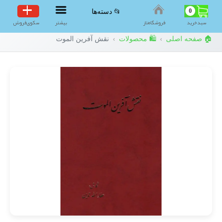
0
📂 دسته‌ها
سبد‌خرید
فروشگاه‌ناز
بیشتر
سکوی‌فروش
🏠 صفحه اصلی
🛍️ محصولات
نقش آفرین الموت
›
›