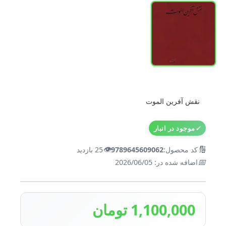
نقش آفرین الموت
✓
موجود در انبار
👁️
🔢
کد محصول:
9789645609062
25 بازدید
📅
اضافه شده در: 2026/06/05
1,100,000 تومان