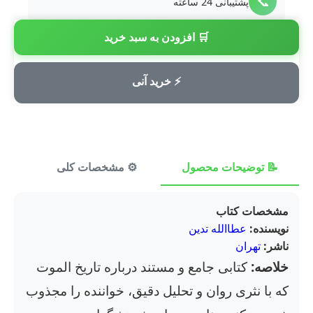
📞
پشتیبانی 24 ساعته
🛒 افزودن به سبد خرید
💳
پرداخت امن
⚡ خرید آنی
📝 توضیحات محصول
⚙️ مشخصات کلی
⭐ ن
مشخصات کتاب
نویسنده:
عطاالله تدین
ناشر:
تهران
خلاصه:
کتابی جامع و مستند درباره تاریخ الموت
که با نثری روان و تحلیل دقیق، خواننده را مجذوب