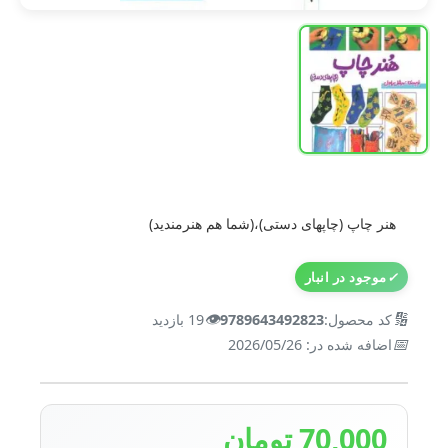
هنر چاپ (چاپهای دستی)،(شما هم هنرمندید)
✓
موجود در انبار
👁️
🔢
کد محصول:
9789643492823
19 بازدید
📅
اضافه شده در: 2026/05/26
70,000 تومان