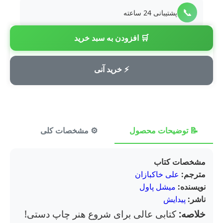
📞
پشتیبانی 24 ساعته
🛒 افزودن به سبد خرید
💳
پرداخت امن
⚡ خرید آنی
📝 توضیحات محصول
⚙️ مشخصات کلی
⭐ ن
مشخصات کتاب
مترجم:
علی خاکبازان
نویسنده:
میشل پاول
ناشر:
پیدایش
خلاصه:
کتابی عالی برای شروع هنر چاپ دستی!