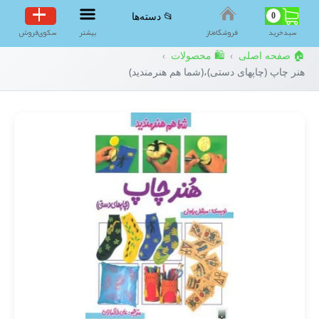
0
📂 دسته‌ها
سبد‌خرید
فروشگاه‌ناز
بیشتر
سکوی‌فروش
🏠 صفحه اصلی
🛍️ محصولات
›
›
هنر چاپ (چاپهای دستی)،(شما هم هنرمندید)