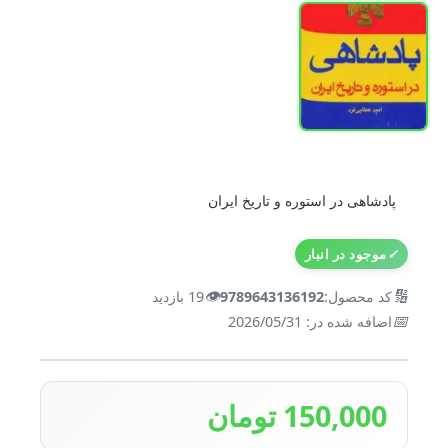
پادشاهی در استوره و تاریخ ایران
✓
موجود در انبار
👁️
🔢
کد محصول:
9789643136192
19 بازدید
📅
اضافه شده در: 2026/05/31
150,000 تومان