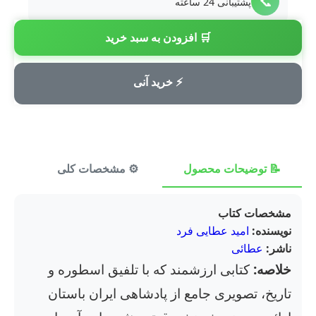
📞
پشتیبانی 24 ساعته
🛒 افزودن به سبد خرید
💳
پرداخت امن
⚡ خرید آنی
📝 توضیحات محصول
⚙️ مشخصات کلی
⭐ ن
مشخصات کتاب
نویسنده:
امید عطایی فرد
ناشر:
عطائی
خلاصه:
کتابی ارزشمند که با تلفیق اسطوره و
تاریخ، تصویری جامع از پادشاهی ایران باستان