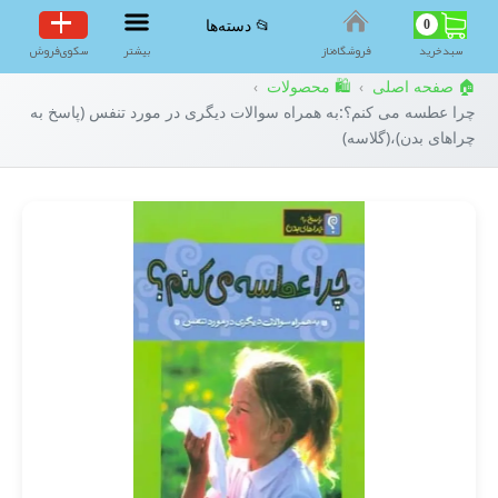
0
📂 دسته‌ها
سبد‌خرید
فروشگاه‌ناز
بیشتر
سکوی‌فروش
🏠 صفحه اصلی
🛍️ محصولات
›
›
چرا عطسه می کنم؟:به همراه سوالات دیگری در مورد تنفس (پاسخ به
چراهای بدن)،(گلاسه)