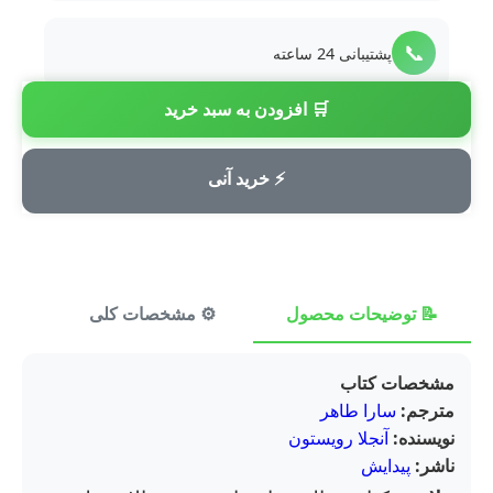
📞
پشتیبانی 24 ساعته
🛒 افزودن به سبد خرید
💳
پرداخت امن
⚡ خرید آنی
📝 توضیحات محصول
⚙️ مشخصات کلی
⭐ ن
مشخصات کتاب
مترجم:
سارا طاهر
نویسنده:
آنجلا رویستون
ناشر:
پیدایش