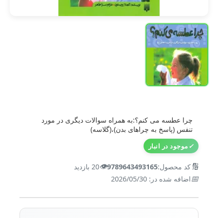
چرا عطسه می کنم؟:به همراه سوالات دیگری در مورد
تنفس (پاسخ به چراهای بدن)،(گلاسه)
✓
موجود در انبار
👁️
🔢
کد محصول:
9789643493165
20 بازدید
📅
اضافه شده در: 2026/05/30