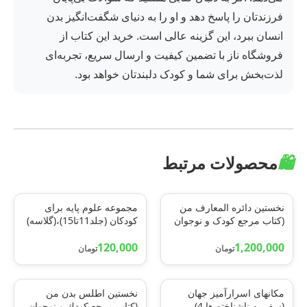
فرزندتان را پاسخ دهد و او را به دنیای شگفت‌انگیز بدن
انسان ببرد، این گزینه عالی است. خرید این کتاب از
فروشگاه ناز با تضمین کیفیت و ارسال سریع، تجربه‌ای
لذت‌بخش برای شما و کودک دلبندتان خواهد بود.
🛍️
محصولات مرتبط
نخستین دائره المعارف من
مجموعه علوم پایه برای
(کتاب مرجع کودک و نوجوان
کودکان (جلد11تا15)،(گلاسه)
1)،(گلاسه)
120,000
1,200,000
تومان
تومان
مکانهای اسرارآمیز جهان
نخستين اطلس بدن من
(سفر به ناشناخته ها 4)
(كتاب مرجع كودك و نوجوان