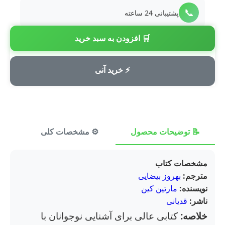
📞
پشتیبانی 24 ساعته
🛒 افزودن به سبد خرید
💳
پرداخت امن
⚡ خرید آنی
📝 توضیحات محصول
⚙️ مشخصات کلی
⭐ ن
مشخصات کتاب
مترجم:
بهروز بیضایی
نویسنده:
مارتین کین
ناشر:
قدیانی
خلاصه:
کتابی عالی برای آشنایی نوجوانان با