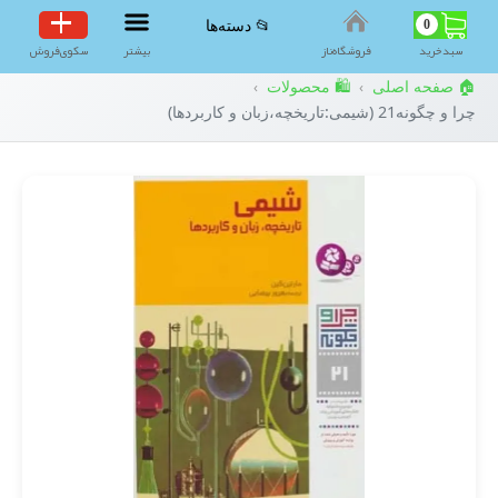
0
📂 دسته‌ها
سبد‌خرید
فروشگاه‌ناز
بیشتر
سکوی‌فروش
🏠 صفحه اصلی
🛍️ محصولات
›
›
چرا و چگونه21 (شیمی:تاریخچه،زبان و کاربردها)