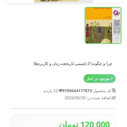
چرا و چگونه21 (شیمی:تاریخچه،زبان و کاربردها)
✓
موجود در انبار
👁️
🔢
کد محصول:
9789644177873
22 بازدید
📅
اضافه شده در: 2026/05/30
120,000 تومان