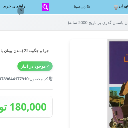
هران
راهنمای خرید
📂 دسته‌ها
چرا و چگونه25 (تمدن یونان باستان:گذری بر تاریخ 5000 ساله)
✓
موجود در انبار
🔢
کد محصول:
9789644177910
180,000 تومان