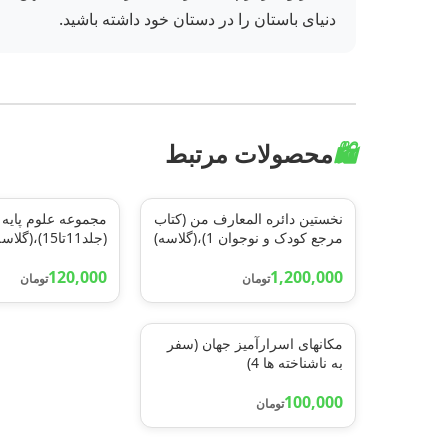
دنیای باستان را در دستان خود داشته باشید.
🛍️
محصولات مرتبط
نخستین دائره المعارف من (کتاب
مجموعه علوم پایه 
مرجع کودک و نوجوان 1)،(گلاسه)
(جلد11تا15)،(گلاسه)
120,000
1,200,000
تومان
تومان
مکانهای اسرارآمیز جهان (سفر
به ناشناخته ها 4)
100,000
تومان