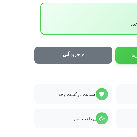
⚡ خرید آنی
ید
🛡️
ضمانت بازگشت وجه
💳
پرداخت امن