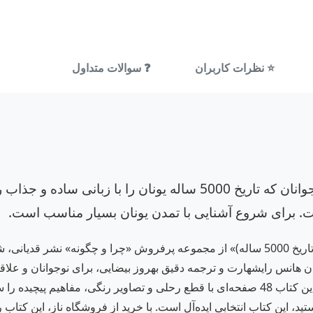
⭐ نظرات کاربران
❓ سوالات متداول
کتابی مختصر، مفید و مصور برای نوجوانان که تاریخ 5000 ساله یونا
. برای شروع آشنایی با تمدن یونان بسیار مناسب است.
کتاب «چرا و چگونه25 (تمدن یونان باستان: گذری بر تاریخ 5000 ساله)» از مجموعه پرفروش «
وان هانس رایشهارت و ترجمه دقیق بهروز بیضایی، برای نوجوانان و علاق
افسانه‌ای المپ تا دموکراسی آتن و فلسفه سقراط، این کتاب 48 صفحه‌ای با قطع رحلی و تصاوی
د، این کتاب انتخابی ایده‌آل است. با خرید از فروشگاه ناز، این کتاب ر