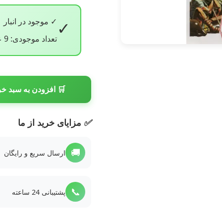
✓ موجود در انبار
✓
تعداد موجودی: 9 عدد
🛒 افزودن به سبد خر
✅
مزایای خرید از ما
🚚
ارسال سریع و رایگان
📞
پشتیبانی 24 ساعته