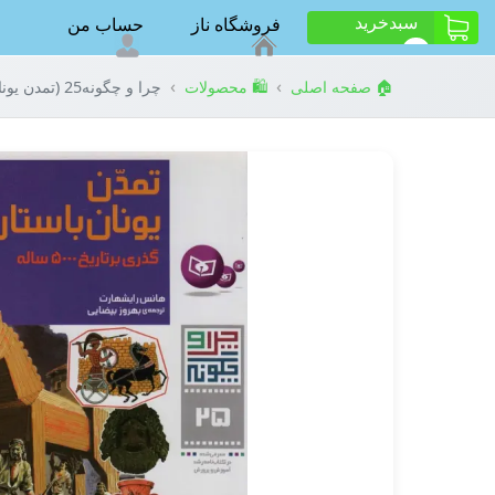
سبد‌خرید
فروشگاه ناز
حساب من
ت
0
›
›
🏠 صفحه اصلی
🛍️ محصولات
چرا و چگونه25 (تمدن یونان باستان:گذری بر تاریخ 5000 ساله)