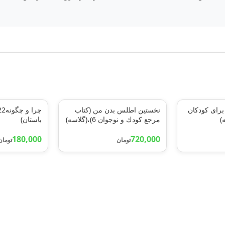
برای کودکان
نخستين اطلس بدن من (كتاب
مرجع كودك و نوجوان 6)،(گلاسه)
باستان)
180,000
720,000
تومان
تومان