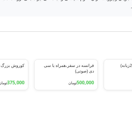
فرانسه در سفر،همراه با سی
کوروش بزرگ
دی (صوتی)
375,000
500,000
تومان
تومان