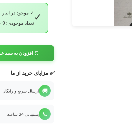
✓ موجود در انبار
✓
تعداد موجودی: 9 عدد
🛒 افزودن به سبد خر
✅
مزایای خرید از ما
🚚
ارسال سریع و رایگان
📞
پشتیبانی 24 ساعته