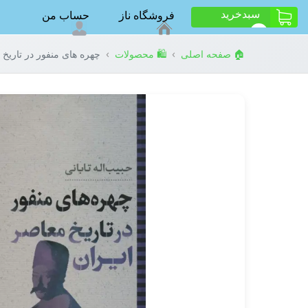
سبد‌خرید
فروشگاه ناز
حساب من
ت
0
›
›
🏠 صفحه اصلی
🛍️ محصولات
چهره های منفور در تاریخ 