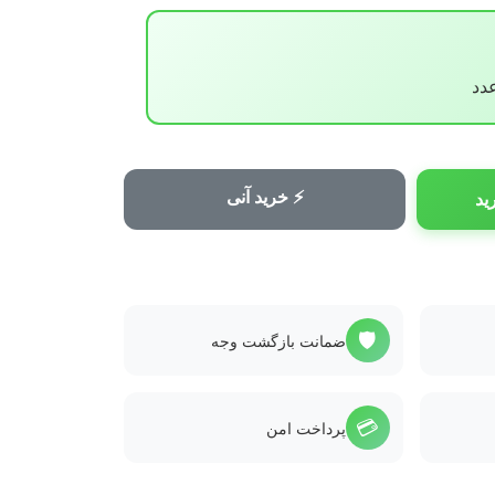
⚡ خرید آنی
ید
🛡️
ضمانت بازگشت وجه
💳
پرداخت امن