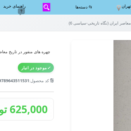
هران
راهنمای خرید
📂 دسته‌ها
معاصر ایران (نگاه تاریخی-سیاسی 6)
چهره های منفور در تاریخ معاصر
✓
موجود در انبار
🔢
کد محصول:
9789643511531
625,000 تومان