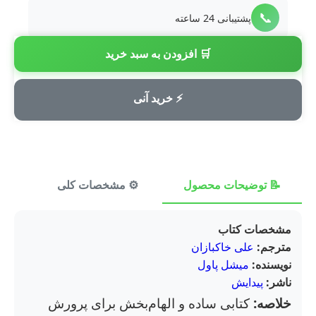
📞
پشتیبانی 24 ساعته
🛒 افزودن به سبد خرید
💳
پرداخت امن
⚡ خرید آنی
📝 توضیحات محصول
⚙️ مشخصات کلی
⭐ ن
مشخصات کتاب
مترجم:
علی خاکبازان
نویسنده:
میشل پاول
ناشر:
پیدایش
خلاصه:
کتابی ساده و الهام‌بخش برای پرورش