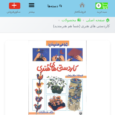
0
📂 دسته‌ها
سبد‌خرید
فروشگاه‌ناز
بیشتر
سکوی‌فروش
🏠 صفحه اصلی
🛍️ محصولات
›
›
کاردستی های هنری (شما هم هنرمندید)