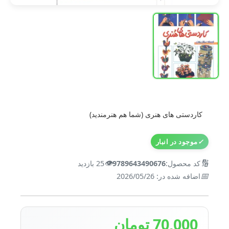
کاردستی های هنری (شما هم هنرمندید)
✓
موجود در انبار
👁️
🔢
کد محصول:
9789643490676
25 بازدید
📅
اضافه شده در: 2026/05/26
70,000 تومان