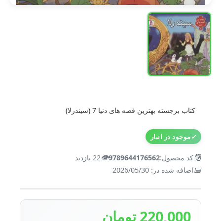
کتاب برجسته بهترین قصه های دنیا 7 (سیندرلا)
✓
موجود در انبار
👁️
🔢
کد محصول:
9789644176562
22 بازدید
📅
اضافه شده در: 2026/05/30
220,000 تومان