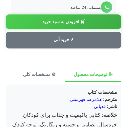
📞
پشتیبانی 24 ساعته
🛒 افزودن به سبد خرید
💳
پرداخت امن
⚡ خرید آنی
📝 توضیحات محصول
⚙️ مشخصات کلی
⭐ ن
مشخصات کتاب
مترجم:
غلامرضا فهرستی
ناشر:
قدیانی
خلاصه:
کتابی باکیفیت و جذاب برای کودکان
خردسال. تصاویر برجسته و رنگارنگ، توجه کودک