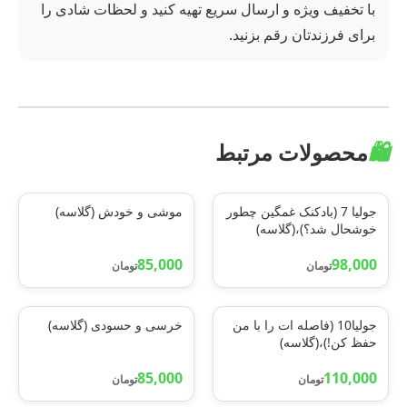
با تخفیف ویژه و ارسال سریع تهیه کنید و لحظات شادی را
برای فرزندتان رقم بزنید.
🛍️
محصولات مرتبط
جولیا 7 (بادکنک غمگین چطور
موشی و خودش (گلاسه)
خوشحال شد؟)،(گلاسه)
85,000
98,000
تومان
تومان
جولیا10 (فاصله ات را با من
خرسی و حسودی (گلاسه)
حفظ کن!)،(گلاسه)
85,000
110,000
تومان
تومان