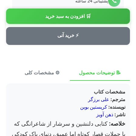
📞
پشتیبانی 24 ساعته
🛒 افزودن به سبد خرید
💳
پرداخت امن
⚡ خرید آنی
📝 توضیحات محصول
⚙️ مشخصات کلی
⭐ ن
مشخصات کتاب
مترجم:
علی برزگر
نویسنده:
کریستین بوبن
ناشر:
ذهن آویز
خلاصه:
کتابی دلنشین و سرشار از شاعرانگی که
با جملات قصار کوتاه اما عمیق، دنیای پاک کودکی