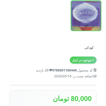
کودکی
✓
موجود در انبار
👁️
🔢
کد محصول:
9786001180446
28 بازدید
📅
اضافه شده در: 2026/05/16
80,000 تومان