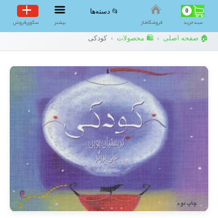
0
📂 دسته‌ها
سبد‌خرید
فروشگاه‌ناز
بیشتر
سکوی‌فروش
🏠 صفحه اصلی
🛍️ محصولات
کودکی
›
›