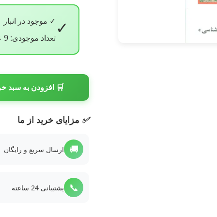
✓ موجود در انبار
✓
تعداد موجودی: 9 عدد
🛒 افزودن به سبد خر
✅
مزایای خرید از ما
🚚
ارسال سریع و رایگان
📞
پشتیبانی 24 ساعته