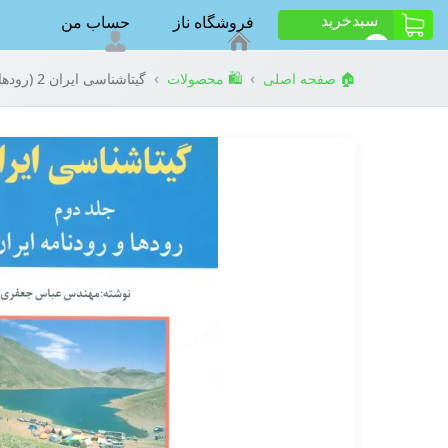
سبد‌خرید
فروشگاه ناز
حساب من
ت
0
›
›
🏠 صفحه اصلی
🛍️ محصولات
گیتاشناسی ایران 2 (رودها و رودنامه ایران)