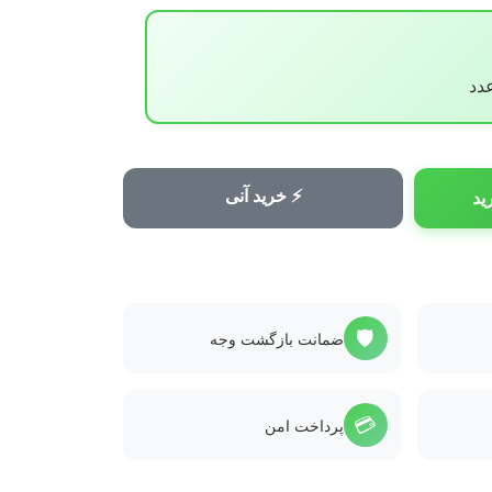
⚡ خرید آنی
ید
🛡️
ضمانت بازگشت وجه
💳
پرداخت امن