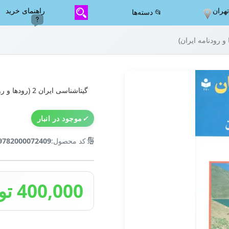
هران
راهنمای خرید
📂 دسته‌ها
گیتاشناسی ایران 2 (رودها و رودنامه ایران)
✓
موجود در انبار
🔢
کد محصول:
9782000072409
400,000 تومان