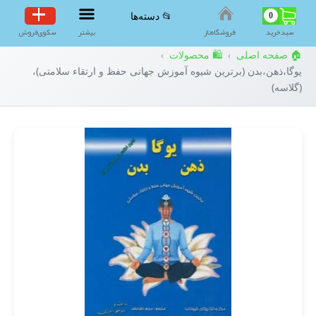
0
📂 دسته‌ها
سبد‌خرید
فروشگاه‌ناز
بیشتر
سکوی‌فروش
🏠 صفحه اصلی
🛍️ محصولات
›
›
یوگا،ذهن،بدن (برترین شیوه آموزش جهانی حفظ و ارتقاء سلامتی)،
(گلاسه)