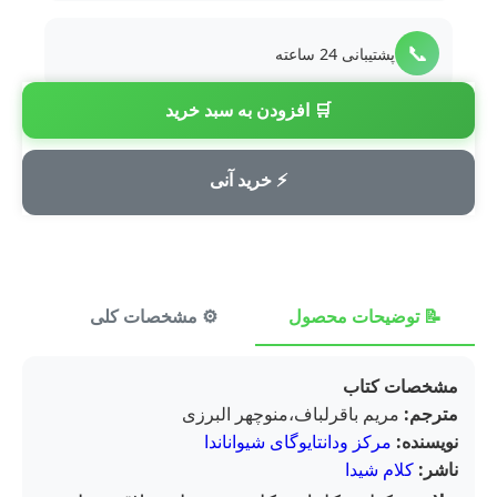
📞
پشتیبانی 24 ساعته
🛒 افزودن به سبد خرید
💳
پرداخت امن
⚡ خرید آنی
📝 توضیحات محصول
⚙️ مشخصات کلی
⭐ ن
مشخصات کتاب
مترجم:
مریم باقرلباف،منوچهر البرزی
نویسنده:
مرکز ودانتایوگای شیواناندا
ناشر:
کلام شیدا