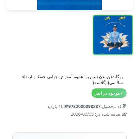
یوگا،ذهن،بدن (برترین شیوه آموزش جهانی حفظ و ارتقاء
سلامتی)،(گلاسه)
✓
موجود در انبار
👁️
🔢
کد محصول:
9782000098287
16 بازدید
📅
اضافه شده در: 2026/06/05