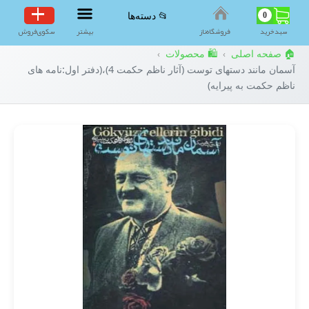
0
📂 دسته‌ها
سبد‌خرید
فروشگاه‌ناز
بیشتر
سکوی‌فروش
🏠 صفحه اصلی
🛍️ محصولات
›
›
آسمان مانند دستهای توست (آثار ناظم حکمت 4)،(دفتر اول:نامه های
ناظم حکمت به پیرایه)