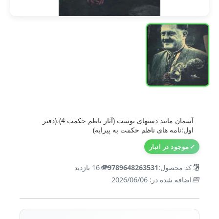
آسمان مانند دستهای توست (آثار ناظم حکمت 4)،(دفتر
اول:نامه های ناظم حکمت به پیرایه)
✓
موجود در انبار
👁️
🔢
کد محصول:
9789648263531
16 بازدید
📅
اضافه شده در: 2026/06/06