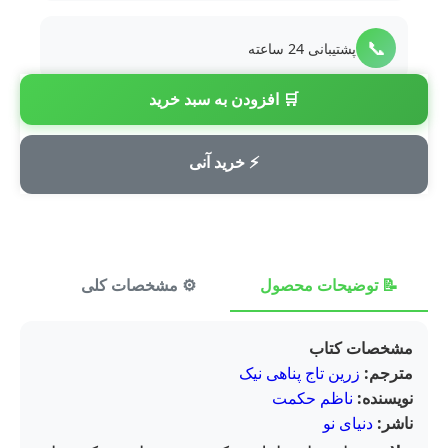
📞
پشتیبانی 24 ساعته
🛒 افزودن به سبد خرید
💳
پرداخت امن
⚡ خرید آنی
📝 توضیحات محصول
⚙️ مشخصات کلی
⭐ ن
مشخصات کتاب
مترجم:
زرین تاج پناهی نیک
نویسنده:
ناظم حکمت
ناشر:
دنیای نو