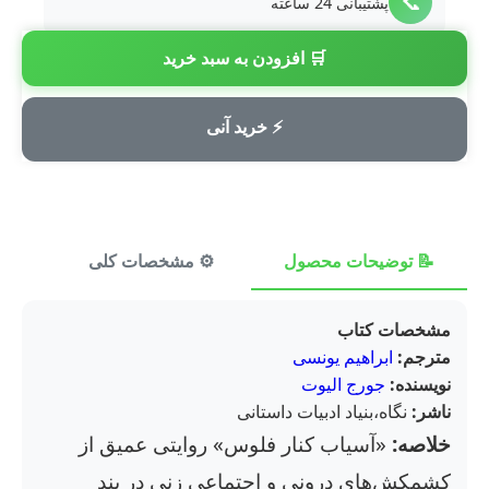
📞
پشتیبانی 24 ساعته
🛒 افزودن به سبد خرید
💳
پرداخت امن
⚡ خرید آنی
📝 توضیحات محصول
⚙️ مشخصات کلی
⭐ ن
مشخصات کتاب
مترجم:
ابراهیم یونسی
نویسنده:
جورج الیوت
ناشر:
نگاه،بنیاد ادبیات داستانی
خلاصه:
«آسیاب کنار فلوس» روایتی عمیق از
کشمکش‌های درونی و اجتماعی زنی در بند