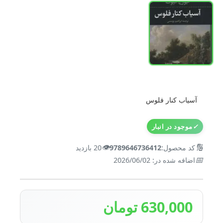
آسیاب کنار فلوس
✓
موجود در انبار
👁️
🔢
کد محصول:
9789646736412
20 بازدید
📅
اضافه شده در: 2026/06/02
630,000 تومان