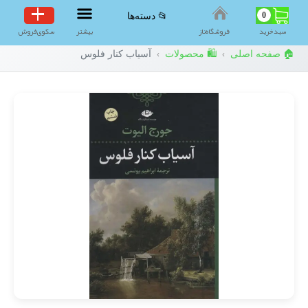
0
📂 دسته‌ها
سبد‌خرید
فروشگاه‌ناز
بیشتر
سکوی‌فروش
🏠 صفحه اصلی
🛍️ محصولات
آسیاب کنار فلوس
›
›