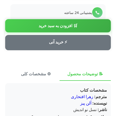
📞
پشتیبانی 24 ساعته
🛒 افزودن به سبد خرید
💳
پرداخت امن
⚡ خرید آنی
📝 توضیحات محصول
⚙️ مشخصات کلی
⭐ ن
مشخصات کتاب
مترجم:
زهرا افتخاری
نویسنده:
آلن پیز
ناشر:
نسل نو اندیش