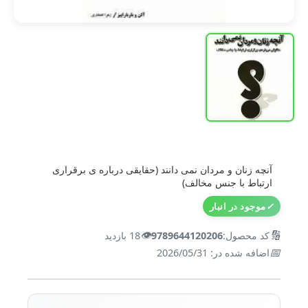
آنچه زنان و مردان نمی دانند (حقایقی درباره ی برقراری
ارتباط با جنس مخالف)
✓
موجود در انبار
👁️
🔢
کد محصول:
9789644120206
18 بازدید
📅
اضافه شده در: 2026/05/31