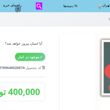
هران
راهنمای خرید
📂 دسته‌ها
آیا انسان پیروز خواهد شد؟
✓
موجود در انبار
🔢
کد محصول:
9789646026674
400,000 تومان