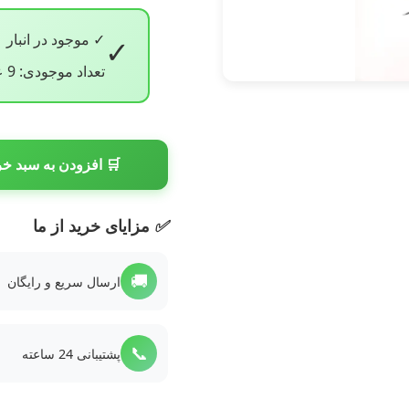
✓ موجود در انبار
✓
تعداد موجودی: 9 عدد
🛒 افزودن به سبد خر
✅
مزایای خرید از ما
🚚
ارسال سریع و رایگان
📞
پشتیبانی 24 ساعته