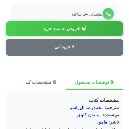
📞
پشتیبانی 24 ساعته
🛒 افزودن به سبد خرید
💳
پرداخت امن
⚡ خرید آنی
📝 توضیحات محصول
⚙️ مشخصات کلی
⭐ ن
مشخصات کتاب
مترجم:
محمدرضا آل یاسین
نویسنده:
استفان کاوی
ناشر:
هامون