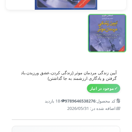
آیین زندگی مردمان موثر (زندگی کردن،عشق ورزیدن،یاد
گرفتن و یادگاری ارزشمند به جا گذاشتن)
✓
موجود در انبار
👁️
🔢
کد محصول:
9789646538276
18 بازدید
📅
اضافه شده در: 2026/05/31