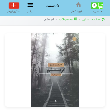
0
📂 دسته‌ها
سبد‌خرید
فروشگاه‌ناز
بیشتر
سکوی‌فروش
🏠 صفحه اصلی
🛍️ محصولات
ابریشم
›
›