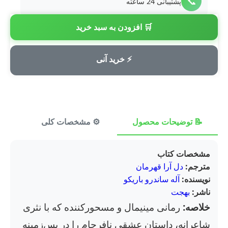
📞
پشتیبانی 24 ساعته
🛒 افزودن به سبد خرید
💳
پرداخت امن
⚡ خرید آنی
📝 توضیحات محصول
⚙️ مشخصات کلی
⭐ ن
مشخصات کتاب
مترجم:
دل آرا قهرمان
نویسنده:
آله ساندرو باریکو
ناشر:
بهجت
خلاصه:
رمانی مینیمال و مسحورکننده که با نثری
شاعرانه، داستان عشقی نافرجام را در پس‌زمینه