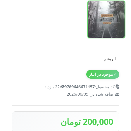
ابریشم
✓
موجود در انبار
👁️
🔢
کد محصول:
9789646671157
22 بازدید
📅
اضافه شده در: 2026/06/05
200,000 تومان