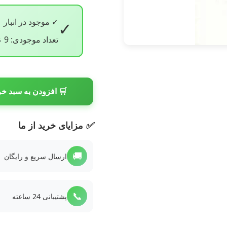
✓ موجود در انبار
✓
تعداد موجودی: 9 عدد
🛒 افزودن به سبد خر
✅
مزایای خرید از ما
🚚
ارسال سریع و رایگان
📞
پشتیبانی 24 ساعته