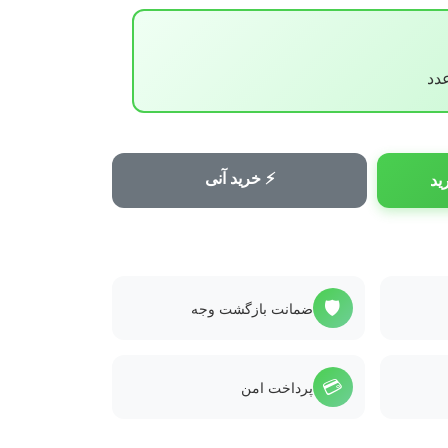
⚡ خرید آنی
ید
🛡️
ضمانت بازگشت وجه
💳
پرداخت امن