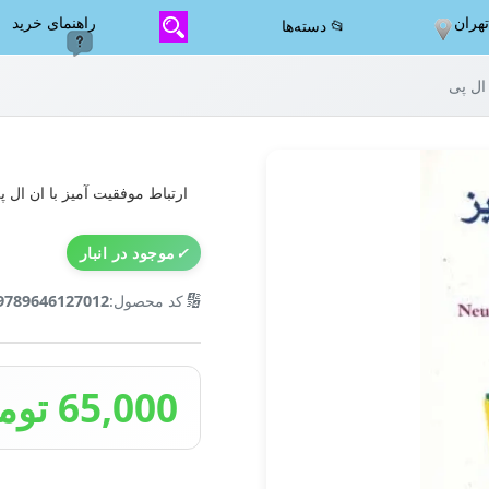
هران
راهنمای خرید
📂 دسته‌ها
 ال پی
ارتباط موفقیت آمیز با ان ال پ
✓
موجود در انبار
🔢
کد محصول:
9789646127012
65,000 تومان