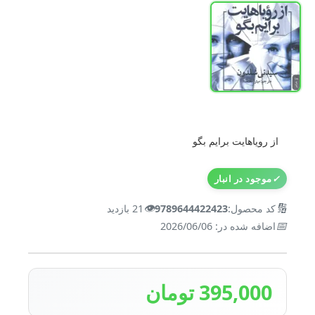
از رویاهایت برایم بگو
✓
موجود در انبار
👁️
🔢
کد محصول:
9789644422423
21 بازدید
📅
اضافه شده در: 2026/06/06
395,000 تومان