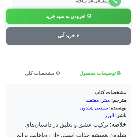
📞
پشتیبانی 24 ساعته
🛒 افزودن به سبد خرید
💳
پرداخت امن
⚡ خرید آنی
📝 توضیحات محصول
⚙️ مشخصات کلی
⭐ ن
مشخصات کتاب
مترجم:
میترا معتضد
نویسنده:
سیدنی شلدون
ناشر:
البرز
خلاصه:
ترکیب عشق و تعلیق در داستان‌های
شلدون همیشه جذاب است. «از رویاهایت برایم