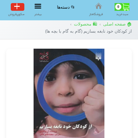
0
📂 دسته‌ها
سبد‌خرید
فروشگاه‌ناز
بیشتر
سکوی‌فروش
🏠 صفحه اصلی
🛍️ محصولات
›
›
از کودکان خود نابغه بسازیم (گام به گام با بچه ها)