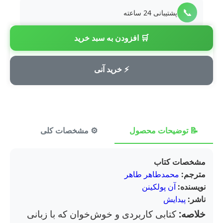
📞
پشتیبانی 24 ساعته
🛒 افزودن به سبد خرید
💳
پرداخت امن
⚡ خرید آنی
📝 توضیحات محصول
⚙️ مشخصات کلی
⭐ ن
مشخصات کتاب
مترجم:
محمدطاهر طاهر
نویسنده:
آن پولکینن
ناشر:
پیدایش
خلاصه:
کتابی کاربردی و خوش‌خوان که با زبانی