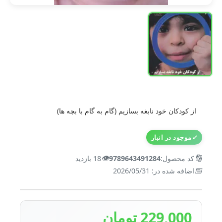
از کودکان خود نابغه بسازیم (گام به گام با بچه ها)
✓
موجود در انبار
👁️
🔢
کد محصول:
9789643491284
18 بازدید
📅
اضافه شده در: 2026/05/31
229,000 تومان