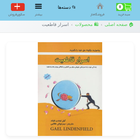
0
📂 دسته‌ها
سبد‌خرید
فروشگاه‌ناز
بیشتر
سکوی‌فروش
🏠 صفحه اصلی
🛍️ محصولات
اسرار قاطعیت
›
›