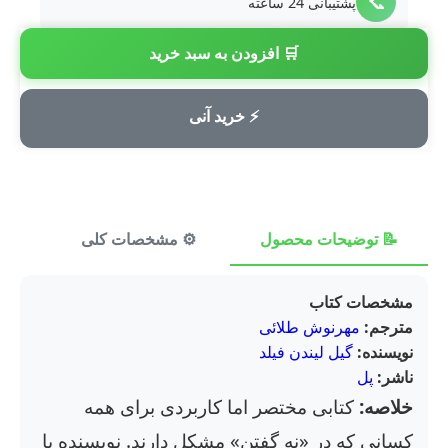
📞
پشتیبانی 24 ساعته
🛒 افزودن به سبد خرید
💳
پرداخت امن
⚡ خرید آنی
📝 توضیحات محصول
⚙️ مشخصات کلی
⭐ ن
مشخصات کتاب
مترجم:
مهرنوش طلائی
نویسنده:
گیل لیندن فیلد
ناشر:
پل
خلاصه:
کتابی مختصر اما کاربردی برای همه
کسانی که در «نه گفتن» مشکل دارند. نویسنده با