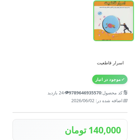
اسرار قاطعیت
✓
موجود در انبار
👁️
🔢
کد محصول:
9789646935570
24 بازدید
📅
اضافه شده در: 2026/06/02
140,000 تومان