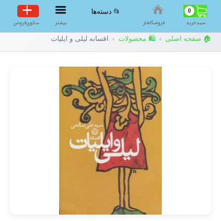
0
📂 دسته‌ها
سبد‌خرید
فروشگاه‌ناز
بیشتر
سکوی‌فروش
🏠 صفحه اصلی
🛍️ محصولات
افسانه لیلی و ایلیات
›
›