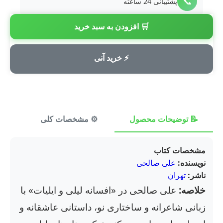
📞
پشتیبانی 24 ساعته
🛒 افزودن به سبد خرید
💳
پرداخت امن
⚡ خرید آنی
📝 توضیحات محصول
⚙️ مشخصات کلی
⭐ ن
مشخصات کتاب
نویسنده:
علی صالحی
ناشر:
تهران
خلاصه:
علی صالحی در «افسانه لیلی و ایلیات» با
زبانی شاعرانه و ساختاری نو، داستانی عاشقانه و