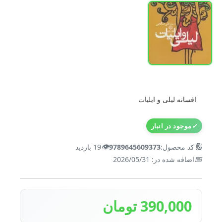
افسانه لیلی و ایلیات
✓
موجود در انبار
👁️
🔢
کد محصول:
9789645609373
19 بازدید
📅
اضافه شده در: 2026/05/31
390,000 تومان