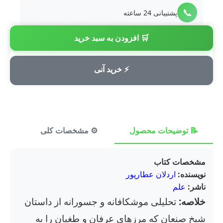
📞
پشتیبانی 24 ساعته
🛒 افزودن به سبد خرید
💳
پرداخت امن
⚡ خرید آنی
📝 توضیحات محصول
⚙️ مشخصات کلی
⭐ ن
مشخصات کتاب
نویسنده:
اردلان عطارپور
ناشر:
علم
خلاصه:
تحلیلی موشکافانه و جسورانه از داستان
شیخ صنعان که مرزهای عرفان و طغیان را به