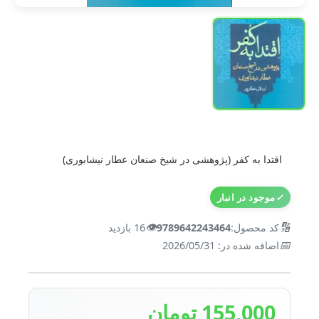
اقتدا به کفر (پژوهشی در شیخ صنعان عطار نیشابوری)
✓
موجود در انبار
👁️
🔢
کد محصول:
9789642243464
16 بازدید
📅
اضافه شده در: 2026/05/31
155,000 تومان