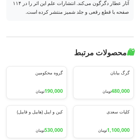
آثار عطار دگرگون می‌کند. انتشارات علم این اثر را در ۱۱۴
صفحه با قطع رقعی و جلد شمیز منتشر کرده است.
🛍️
محصولات مرتبط
گرگ بیابان
گروه محکومین
190,000
480,000
تومان
تومان
کلیات سعدی
کین و ایبل (هابیل و قابیل)
530,000
1,100,000
تومان
تومان