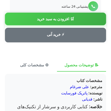
📞
پشتیبانی 24 ساعته
🛒 افزودن به سبد خرید
💳
پرداخت امن
⚡ خرید آنی
📝 توضیحات محصول
⚙️ مشخصات کلی
⭐ ن
مشخصات کتاب
مترجم:
علی ضرغام
نویسنده:
پاتریک فورسایت
ناشر:
قدیانی
خلاصه:
کتابی کاربردی و سرشار از تکنیک‌های