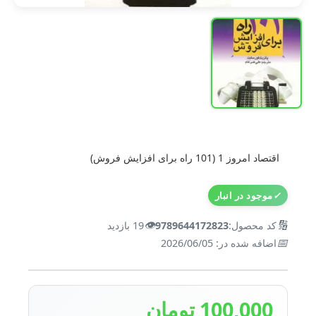
اقتصاد امروز 1 (101 راه برای افزایش فروش)
✓
موجود در انبار
👁️
🔢
کد محصول:
9789644172823
19 بازدید
📅
اضافه شده در: 2026/06/05
100,000 تومان