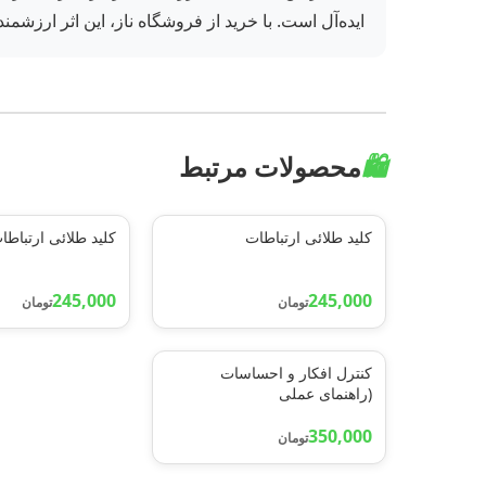
ایده‌آل است. با خرید از فروشگاه ناز، این اثر ارزشم
🛍️
محصولات مرتبط
کلید طلائی ارتباطات
کلید طلائی ارتباطا
245,000
245,000
تومان
تومان
کنترل افکار و احساسات
(راهنمای عملی
برای:آرامش،ترک عادتهای
ناپسند...)
350,000
تومان