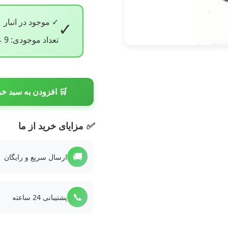
✓ موجود در انبار
✓
تعداد موجودی: 9 عدد
🛒 افزودن به سبد خر
✅
مزایای خرید از ما
🚚
ارسال سریع و رایگان
📞
پشتیبانی 24 ساعته