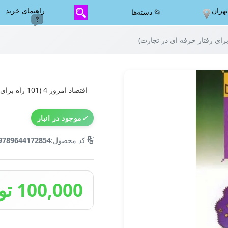
هران
راهنمای خرید
📂 دسته‌ها
اقتصاد امروز 4 (101 راه برای رفتار حرفه ای در تجارت)
✓
موجود در انبار
🔢
کد محصول:
9789644172854
100,000 تومان