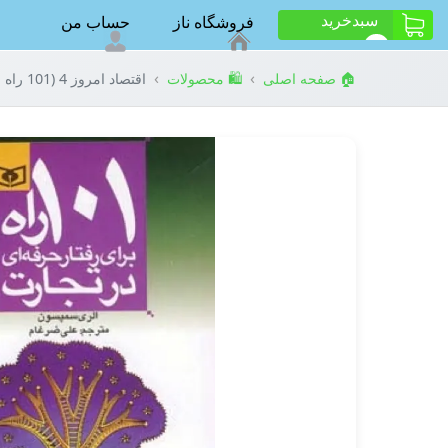
سبد‌خرید
فروشگاه ناز
حساب من
ت
0
›
›
🏠 صفحه اصلی
🛍️ محصولات
اقتصاد امروز 4 (101 راه برای رفتار حرفه ای در تجارت)