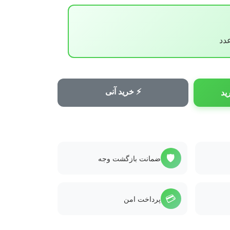
⚡ خرید آنی
ید
🛡️
ضمانت بازگشت وجه
💳
پرداخت امن