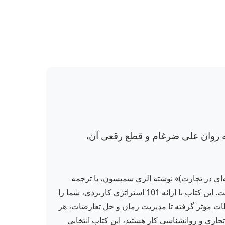
می‌دهد. ترجمه روان علی ضرغام و قطع رقعی آن،
در دنیای تجارت هستید؟ کتاب «اقتصاد امروز 4 (101 راه برای رفتار حرفه‌ای در تجارت)» نوشته الری سمپسون، با ترجمه
علی ضرغام و انتشارات قدیانی، یک راهنمای عملی و جامع برای بهبود رفتارهای تجاری و افزایش بهره‌وری در محیط کار است. این کتاب با ارائه 101 استراتژی کاربردی، شما را
اطات مؤثر گرفته تا مدیریت زمان و حل تعارضات، هر
جاری و روانشناسی کار هستید، این کتاب انتخابی