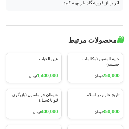
اثر را از فروشگاه ناز تهیه کنید.
🛍️
محصولات مرتبط
حلیة المتقین (مکالمات
عین الحیات
حسینیه)
1,400,000
250,000
تومان
تومان
تاریخ علوم در اسلام
شیطان فراماسون (بازیگری
لئو تاکسیل)
400,000
350,000
تومان
تومان