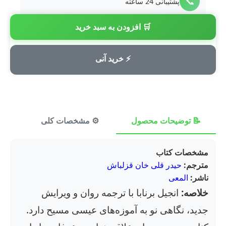
📞
پشتیبانی 24 ساعته
🛒 افزودن به سبد خرید
💳
پرداخت امن
⚡ خرید آنی
📝 توضیحات محصول
⚙️ مشخصات کلی
⭐ ن
مشخصات کتاب
مترجم:
حیدر قلی خان قزلباش
ناشر:
المعی
خلاصه:
انجیل برنابا با ترجمه روان و ویرایش
جدید، نگاهی نو به آموزه‌های عیسی مسیح دارد.