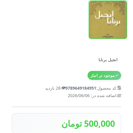
انجیل برنابا
✓
موجود در انبار
👁️
🔢
کد محصول:
9789649184951
28 بازدید
📅
اضافه شده در: 2026/06/06
500,000 تومان