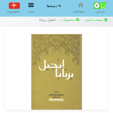
0
📂 دسته‌ها
سبد‌خرید
فروشگاه‌ناز
بیشتر
سکوی‌فروش
🏠 صفحه اصلی
🛍️ محصولات
انجیل برنابا
›
›