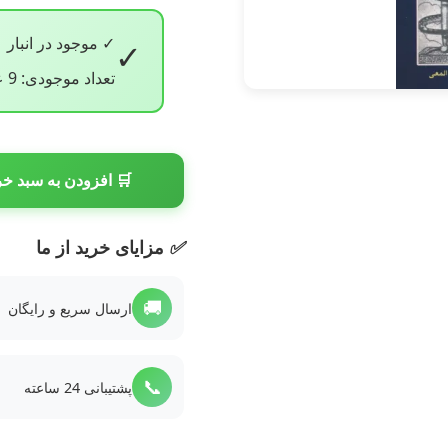
✓ موجود در انبار
✓
تعداد موجودی: 9 عدد
🛒 افزودن به سبد خر
✅
مزایای خرید از ما
🚚
ارسال سریع و رایگان
📞
پشتیبانی 24 ساعته