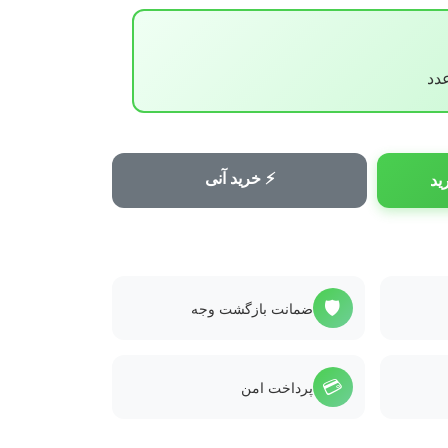
⚡ خرید آنی
ید
🛡️
ضمانت بازگشت وجه
💳
پرداخت امن