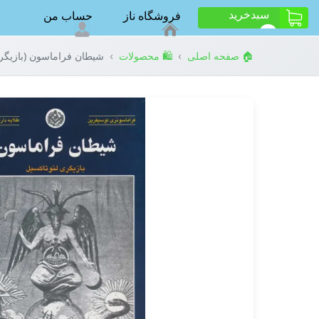
سبد‌خرید
فروشگاه ناز
حساب من
ت
0
›
›
🏠 صفحه اصلی
🛍️ محصولات
شیطان فراماسون (بازیگری