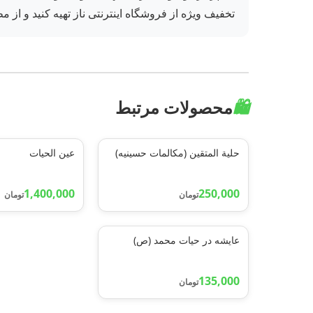
تخفیف ویژه از فروشگاه اینترنتی ناز تهیه کنید و از م
🛍️
محصولات مرتبط
حلیة المتقین (مکالمات حسینیه)
عین الحیات
1,400,000
250,000
تومان
تومان
عایشه در حیات محمد (ص)
135,000
تومان