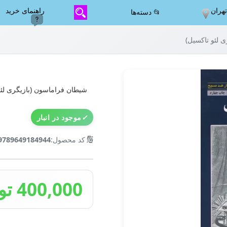
هران
راهنمای خرید
📂 دسته‌ها
 لئو تاکسیل)
شیطان فراماسون (بازیگری لئو
✓
موجود در انبار
🔢
کد محصول:
9789649184944
400,000 تومان