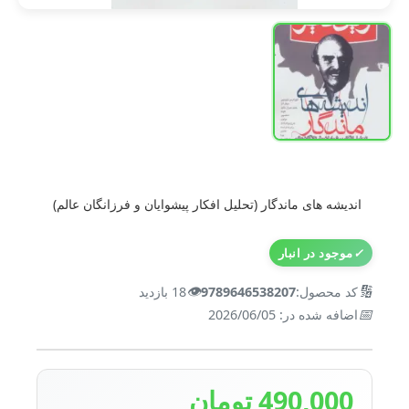
اندیشه های ماندگار (تحلیل افکار پیشوایان و فرزانگان عالم)
✓
موجود در انبار
👁️
🔢
کد محصول:
9789646538207
18 بازدید
📅
اضافه شده در: 2026/06/05
490,000 تومان