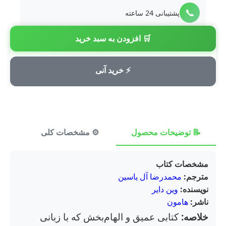
📞
پشتیبانی 24 ساعته
🛒 افزودن به سبد خرید
💳
پرداخت امن
⚡ خرید آنی
📝 توضیحات محصول
⚙️ مشخصات کلی
⭐ ن
مشخصات کتاب
مترجم:
محمدرضا آل یاسین
نویسنده:
وین دایر
ناشر:
هامون
خلاصه:
کتابی عمیق و الهام‌بخش که با زبانی