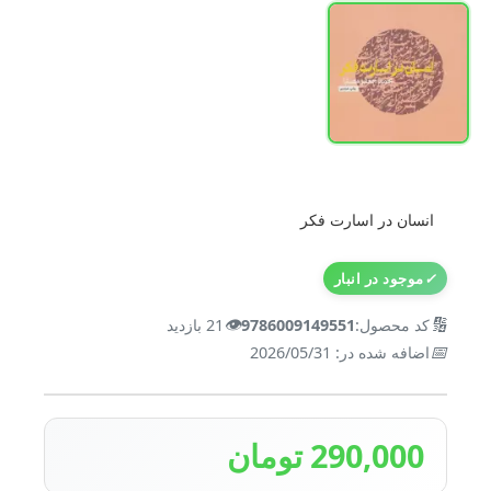
انسان در اسارت فکر
✓
موجود در انبار
👁️
🔢
کد محصول:
9786009149551
21 بازدید
📅
اضافه شده در: 2026/05/31
290,000 تومان