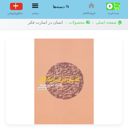
0
📂 دسته‌ها
سبد‌خرید
فروشگاه‌ناز
بیشتر
سکوی‌فروش
🏠 صفحه اصلی
🛍️ محصولات
انسان در اسارت فکر
›
›