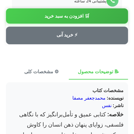
📞
پشتیبانی 24 ساعته
🛒 افزودن به سبد خرید
💳
پرداخت امن
⚡ خرید آنی
📝 توضیحات محصول
⚙️ مشخصات کلی
⭐ ن
مشخصات کتاب
نویسنده:
محمدجعفر مصفا
ناشر:
نفس
خلاصه:
کتابی عمیق و تأمل‌برانگیز که با نگاهی
فلسفی، زوایای پنهان ذهن انسان را کاوش