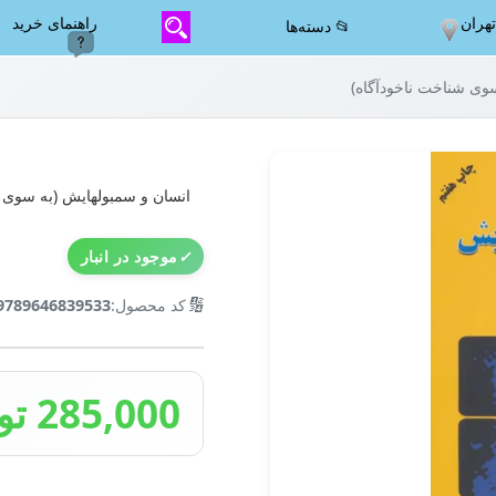
هران
راهنمای خرید
📂 دسته‌ها
وی شناخت ناخودآگاه)
انسان و سمبولهایش (به سوی ش
✓
موجود در انبار
🔢
کد محصول:
9789646839533
285,000 تومان