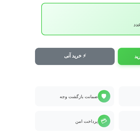
⚡ خرید آنی
ید
🛡️
ضمانت بازگشت وجه
💳
پرداخت امن