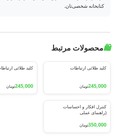
کتابخانه شخصی‌تان.
🛍️
محصولات مرتبط
کلید طلائی ارتباطات
کلید طلائی ارتباطا
245,000
245,000
تومان
تومان
کنترل افکار و احساسات
(راهنمای عملی
برای:آرامش،ترک عادتهای
ناپسند...)
350,000
تومان