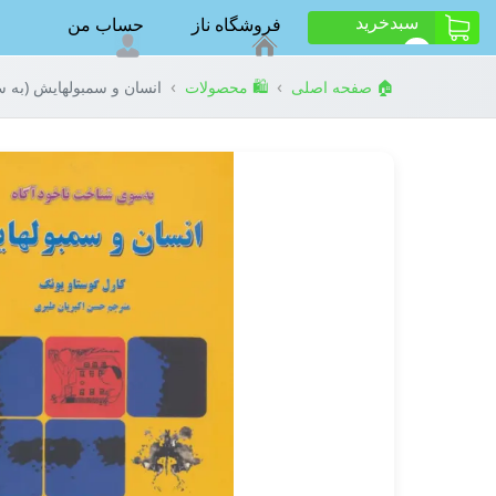
سبد‌خرید
فروشگاه ناز
حساب من
ت
0
›
›
🏠 صفحه اصلی
🛍️ محصولات
انسان و سمبولهایش (به س