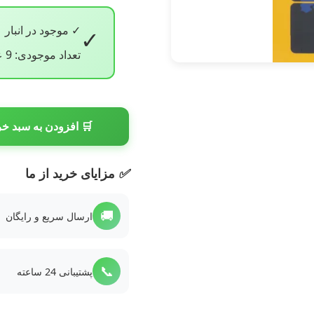
✓ موجود در انبار
✓
تعداد موجودی: 9 عدد
🛒 افزودن به سبد خر
✅
مزایای خرید از ما
🚚
ارسال سریع و رایگان
📞
پشتیبانی 24 ساعته