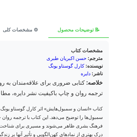
📝 توضیحات محصول
⚙️ مشخصات کلی
مشخصات کتاب
مترجم:
حسن اکبریان طبری
نویسنده:
کارل گوستاو یونگ
ناشر:
دایره
خلاصه:
کتابی ضروری برای علاقه‌مندان به روا
ترجمه روان و چاپ باکیفیت نشر دایره، مطال
کتاب «انسان و سمبول‌هایش» اثر کارل گوستاو یونگ، 
سمبول‌ها را توضیح می‌دهد. این کتاب با ترجمه روان
فرهنگ بشری ظاهر می‌شوند و مسیری برای شناخت عمیق
درک بهتری از نمادهای کهن‌الگویی و تأثیر آنها بر ز