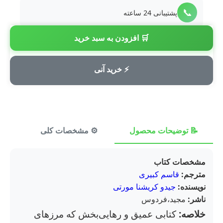
📞
پشتیبانی 24 ساعته
🛒 افزودن به سبد خرید
💳
پرداخت امن
⚡ خرید آنی
📝 توضیحات محصول
⚙️ مشخصات کلی
⭐ ن
مشخصات کتاب
مترجم:
قاسم کبیری
نویسنده:
جیدو کریشنا مورتی
ناشر:
مجید،فردوس
خلاصه:
کتابی عمیق و رهایی‌بخش که مرزهای