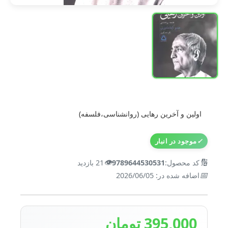
اولین و آخرین رهایی (روانشناسی،فلسفه)
✓
موجود در انبار
👁️
🔢
کد محصول:
9789644530531
21 بازدید
📅
اضافه شده در: 2026/06/05
395,000 تومان