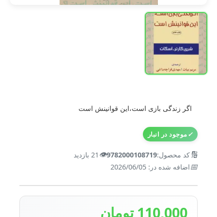
اگر زندگی بازی است،این قوانینش است
✓
موجود در انبار
👁️
🔢
کد محصول:
9782000108719
21 بازدید
📅
اضافه شده در: 2026/06/05
110,000 تومان