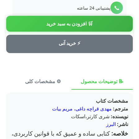
📞
پشتیبانی 24 ساعته
🛒 افزودن به سبد خرید
💳
پرداخت امن
⚡ خرید آنی
📝 توضیحات محصول
⚙️ مشخصات کلی
⭐ ن
مشخصات کتاب
مترجم:
مهدی قراچه داغی
،
مریم بیات
نویسنده:
شری کارتر،اسکات
ناشر:
البرز
خلاصه:
کتابی ساده و عمیق که با قوانین کاربردی،