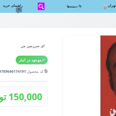
هران
راهنمای خرید
📂 دسته‌ها
ای سرزمین من
✓
موجود در انبار
🔢
کد محصول:
9789646174191
150,000 تومان