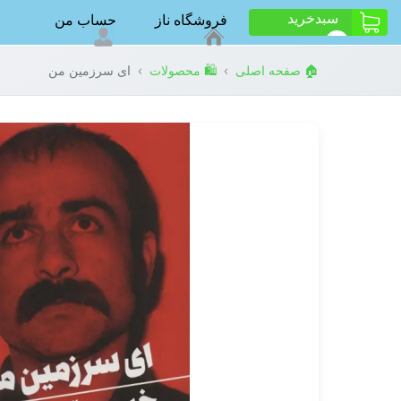
سبد‌خرید
فروشگاه ناز
حساب من
ت
0
›
›
🏠 صفحه اصلی
🛍️ محصولات
ای سرزمین من