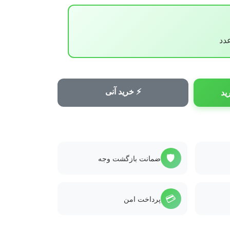
⚡ خرید آنی
ید
🛡️
ضمانت بازگشت وجه
💳
پرداخت امن