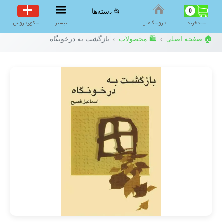
0
📂 دسته‌ها
سبد‌خرید
فروشگاه‌ناز
بیشتر
سکوی‌فروش
🏠 صفحه اصلی
🛍️ محصولات
بازگشت به درخونگاه
›
›