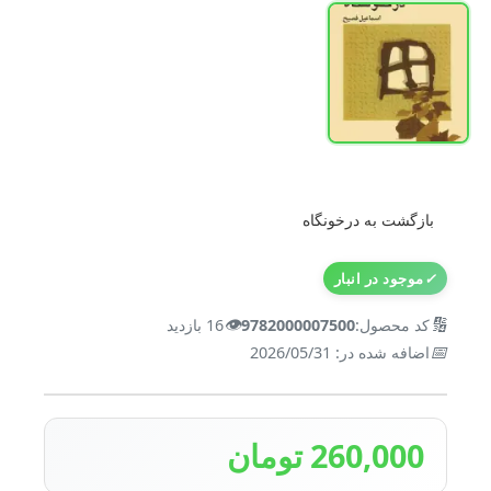
بازگشت به درخونگاه
✓
موجود در انبار
👁️
🔢
کد محصول:
9782000007500
16 بازدید
📅
اضافه شده در: 2026/05/31
260,000 تومان