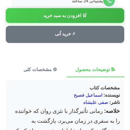
📞
پشتیبانی 24 ساعته
🛒 افزودن به سبد خرید
💳
پرداخت امن
⚡ خرید آنی
📝 توضیحات محصول
⚙️ مشخصات کلی
⭐ ن
مشخصات کتاب
نویسنده:
اسماعیل فصیح
ناشر:
صفی علیشاه
خلاصه:
رمانی تأثیرگذار با نثری روان که خواننده
را به سفری در زمان می‌برد. بازگشت به